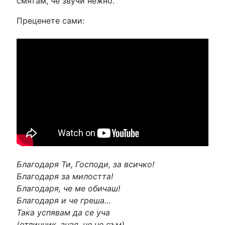
смятам, че звучи нежно.
Преценете сами:
Благодаря Ти, Господи, за всичко!
Благодаря за милостта!
Благодаря, че ме обичаш!
Благодаря и че греша…
Така успявам да се уча
(отличник, зная, че не съм)