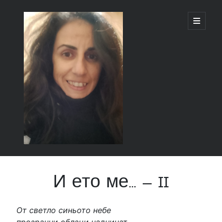
И
Отвор
основн
меню
ето
ме...
Странична
Търсене
лента
И ето ме… – II
Търсене
От светло синьото небе
Последни публикации
прозрачни облаци надничат.