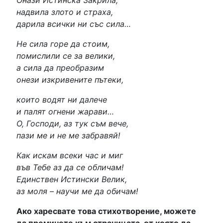
надвила злото и страха,
дарила всички ни със сила…
Не сила горе да стоим,
помислили се за велики,
а сила да преобразим
онези изкривените пътеки,
които водят ни далече
и палят огнени жарави…
О, Господи, аз тук съм вече,
пази ме и не ме забравяй!
Как искам всеки час и миг
във Тебе аз да се обличам!
Единствен Истински Велик,
аз моля – научи ме да обичам!
Ако харесвате това стихотворение, можете
да преминете към страницата, от която да