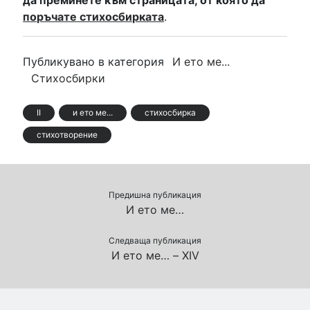
поръчате стихосбирката
.
Публикувано в категория
И ето ме...
Стихосбирки
II
и ето ме...
стихосбирка
стихотворение
Предишна публикация
И ето ме…
Следваща публикация
И ето ме… – XIV