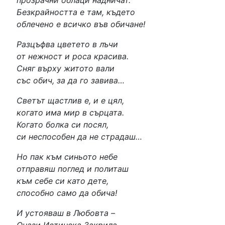
Безкрайността е там, където
„И ето ме…“ в Стара Загора – 03.06.2026 г.
облечено е всичко във обичане!
Представяне на стихосбирката „И ето ме…“ в гр. Стара Загора
на 03.06.2026 г.
Разцъфва цветето в лъчи
Няма дни последни…
от нежност и роса красива.
„И ето ме…“ в Бяла черква – 26.11.2025 г.
Сняг върху житото вали
Представяне на стихосбирката „И ето ме…“ в гр. Бяла Черква
със обич, за да го завива…
на 26.11.2025 г.
Светът щастлив е, и е цял,
когато има мир в сърцата.
Когато болка си посял,
си неспособен да не страдаш…
Но пак към синьото небе
отправяш поглед и политаш
към себе си като дете,
способно само да обича!
И устояваш в Любовта –
Онази Истинска Закрила,