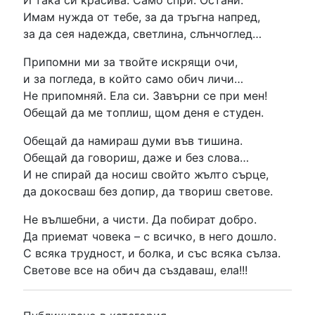
Имам нужда от тебе, за да тръгна напред,
„И ето ме…“ в Стара Загора – 03.06.2026 г.
за да сея надежда, светлина, слънчоглед…
Представяне на стихосбирката „И ето ме…“ в гр. Стара Загора
на 03.06.2026 г.
Припомни ми за твойте искрящи очи,
Няма дни последни…
и за погледа, в който само обич личи…
„И ето ме…“ в Бяла черква – 26.11.2025 г.
Не припомняй. Ела си. Завърни се при мен!
Представяне на стихосбирката „И ето ме…“ в гр. Бяла Черква
Обещай да ме топлиш, щом деня е студен.
на 26.11.2025 г.
Обещай да намираш думи във тишина.
Обещай да говориш, даже и без слова…
И не спирай да носиш свойто жълто сърце,
да докосваш без допир, да твориш светове.
Не вълшебни, а чисти. Да побират добро.
Да приемат човека – с всичко, в него дошло.
С всяка трудност, и болка, и със всяка сълза.
Светове все на обич да създаваш, ела!!!